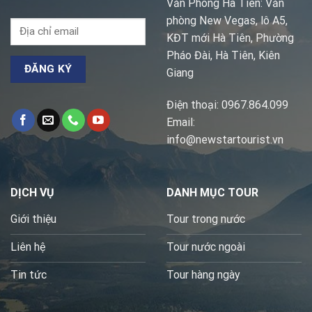
Văn Phòng Hà Tiên: Văn
phòng New Vegas, lô A5,
KĐT mới Hà Tiên, Phường
Pháo Đài, Hà Tiên, Kiên
Giang
Điện thoại: 0967.864.099
Email:
info@newstartourist.vn
DỊCH VỤ
DANH MỤC TOUR
Giới thiệu
Tour trong nước
Liên hệ
Tour nước ngoài
Tin tức
Tour hàng ngày