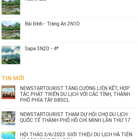
Bái Đính - Tràng An 2N1D
Sapa 3N2D - 4*
TIN MỚI
NEWSTARTOURIST TĂNG CƯỜNG LIÊN KẾT, HỢP
TÁC PHÁT TRIỂN DU LỊCH VỚI CÁC TỈNH, THÀNH
PHỐ PHÍA TÂY ĐBSCL
NEWSTARTOURIST THAM DỰ HỘI CHỢ DU LỊCH
QUỐC TẾ THÀNH PHỐ HỒ CHÍ MINH LẦN THỨ 17
HỘI THẢO 3/6/2023: GIỚI THIỆU DU LỊCH HÀ TIÊN