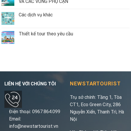
VÀ CÁC VÙNG PHỤ CẬN
Các dịch vụ khác
Thiết kế tour theo yêu cầu
NEWSTARTOURIST
LIÊN HỆ VỚI CHÚNG TÔI
Trụ sở chính: Tầng 1, Tòa
CT1, Eco Green City, 286
Điện thoại: 0967.864.099
Nguyễn Xiển, Thanh Trì, Hà
Email:
Nội
info@newstartourist.vn