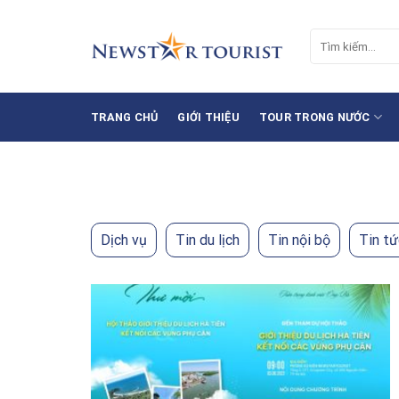
Chuyển
đến
Tìm
nội
kiếm:
dung
TRANG CHỦ
GIỚI THIỆU
TOUR TRONG NƯỚC
Dịch vụ
Tin du lịch
Tin nội bộ
Tin tứ