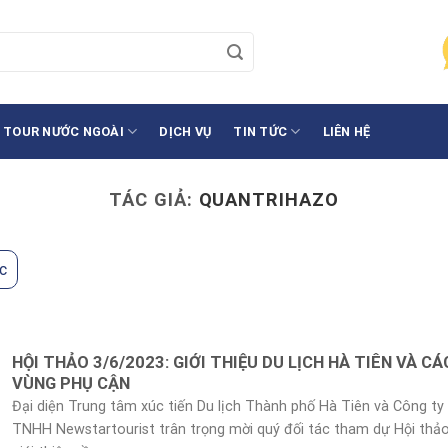
TOUR NƯỚC NGOÀI
DỊCH VỤ
TIN TỨC
LIÊN HỆ
TÁC GIẢ:
QUANTRIHAZO
c
HỘI THẢO 3/6/2023: GIỚI THIỆU DU LỊCH HÀ TIÊN VÀ CÁ
VÙNG PHỤ CẬN
Đại diện Trung tâm xúc tiến Du lịch Thành phố Hà Tiên và Công ty
TNHH Newstartourist trân trọng mời quý đối tác tham dự Hội thả