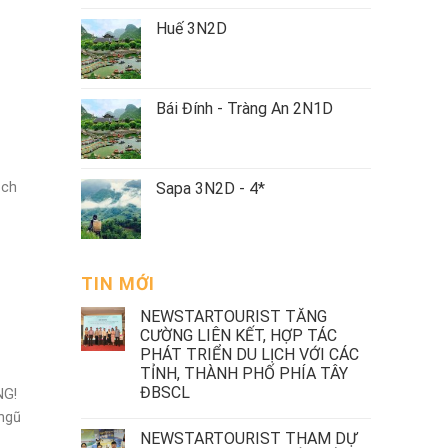
Huế 3N2D
Bái Đính - Tràng An 2N1D
Sapa 3N2D - 4*
ịch
TIN MỚI
NEWSTARTOURIST TĂNG
CƯỜNG LIÊN KẾT, HỢP TÁC
PHÁT TRIỂN DU LỊCH VỚI CÁC
TỈNH, THÀNH PHỐ PHÍA TÂY
ĐBSCL
NG!
 ngũ
NEWSTARTOURIST THAM DỰ