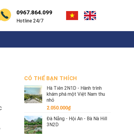
0967.864.099
Hotline 24/7
CÓ THỂ BẠN THÍCH
Hà Tiên 2N1D - Hành trình
khám phá một Việt Nam thu
nhỏ
2.050.000
₫
C
Đà Nẵng - Hội An - Bà Nà Hill
3N2D
o