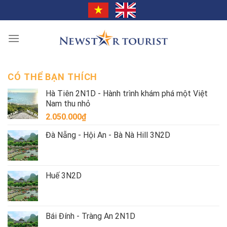
Chuyển
đến
nội
dung
CÓ THỂ BẠN THÍCH
Hà Tiên 2N1D - Hành trình khám phá một Việt
Nam thu nhỏ
2.050.000
₫
Đà Nẵng - Hội An - Bà Nà Hill 3N2D
Huế 3N2D
Bái Đính - Tràng An 2N1D