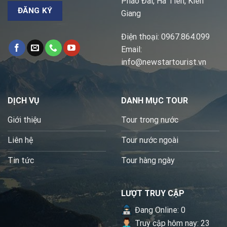
Pháo Đài, Hà Tiên, Kiên
Giang
Điện thoại: 0967.864.099
Email:
info@newstartourist.vn
DỊCH VỤ
DANH MỤC TOUR
Giới thiệu
Tour trong nước
Liên hệ
Tour nước ngoài
Tin tức
Tour hàng ngày
LƯỢT TRUY CẬP
Đang Online: 0
Truy cập hôm nay: 23